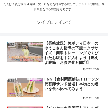
たんぱく質は筋肉や内臓、髪、爪などを構成する成分で、ホルモンや酵素、免
疫細胞を作る役割ももちます。
ソイプロテインで
【長崎放送】美ボディ日本一の
体操
ゆうこさん指導の下腹エクササ
イズ！簡単トレーニングでくび
れたお腹を手に入れよう【燃え
よ腹筋！お腹強化月間①】
2023.07.07
FNN【食材問題解決！ローソン
健康
代替卵サンド登場】本物との違
いを食べ比べてみよう！
2023.07.01