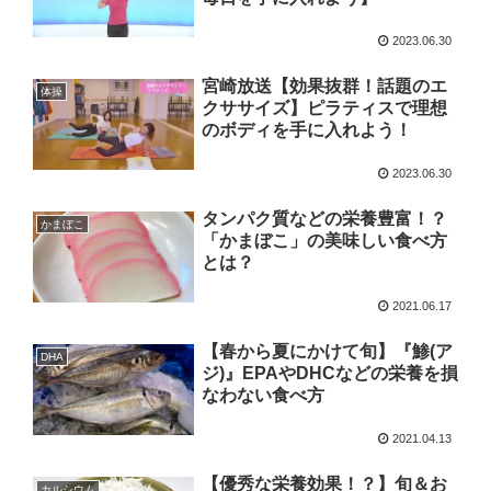
2023.06.30
宮崎放送【効果抜群！話題のエ
体操
クササイズ】ピラティスで理想
のボディを手に入れよう！
2023.06.30
タンパク質などの栄養豊富！？
かまぼこ
「かまぼこ」の美味しい食べ方
とは？
2021.06.17
【春から夏にかけて旬】『鯵(ア
DHA
ジ)』EPAやDHCなどの栄養を損
なわない食べ方
2021.04.13
【優秀な栄養効果！？】旬＆お
カルシウム