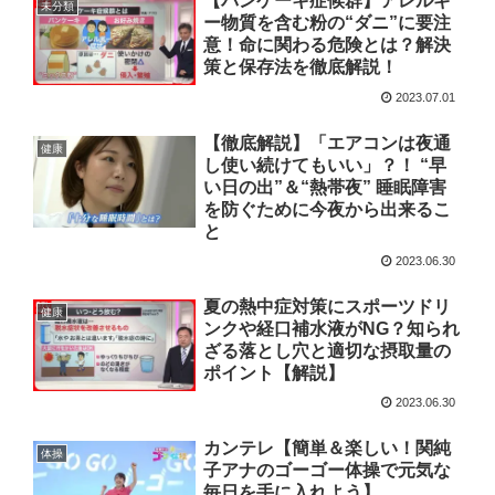
【パンケーキ症候群】アレルギ
未分類
ー物質を含む粉の“ダニ”に要注
意！命に関わる危険とは？解決
策と保存法を徹底解説！
2023.07.01
【徹底解説】「エアコンは夜通
健康
し使い続けてもいい」？！ “早
い日の出”＆“熱帯夜” 睡眠障害
を防ぐために今夜から出来るこ
と
2023.06.30
夏の熱中症対策にスポーツドリ
健康
ンクや経口補水液がNG？知られ
ざる落とし穴と適切な摂取量の
ポイント【解説】
2023.06.30
カンテレ【簡単＆楽しい！関純
体操
子アナのゴーゴー体操で元気な
毎日を手に入れよう】